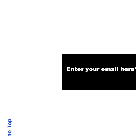
Narendra Thakur
Subscribe to Our N
Back to Top