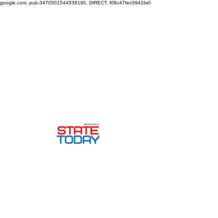
google.com, pub-3470501544538190, DIRECT, f08c47fec0942fa0