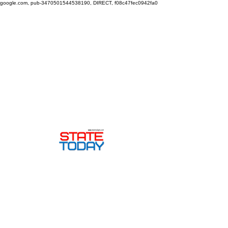
google.com, pub-3470501544538190, DIRECT, f08c47fec0942fa0