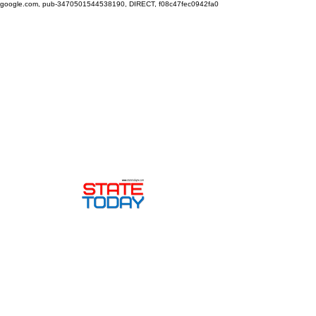
google.com, pub-3470501544538190, DIRECT, f08c47fec0942fa0