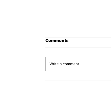
Comments
Write a comment...
हिंदू समाज में समाप्त हो भेद भाव:
Narendra Thakur
Subscribe to Our N