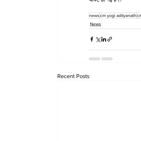
news
cm yogi adityanath
c
News
Recent Posts