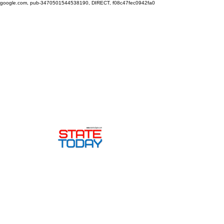
google.com, pub-3470501544538190, DIRECT, f08c47fec0942fa0