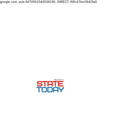
google.com, pub-3470501544538190, DIRECT, f08c47fec0942fa0