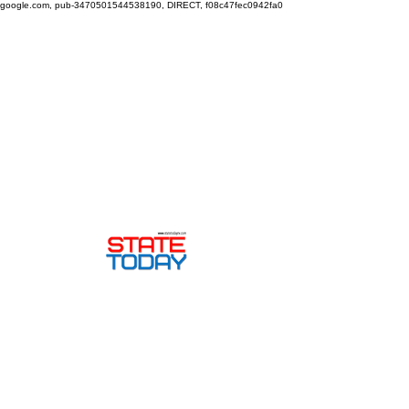
google.com, pub-3470501544538190, DIRECT, f08c47fec0942fa0