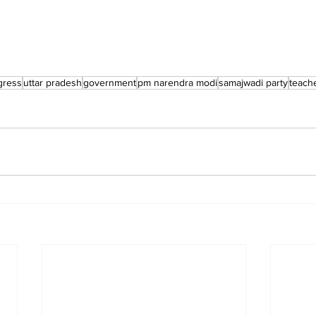
gress
uttar pradesh
government
pm narendra modi
samajwadi party
teach