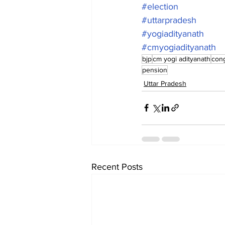
#election
#uttarpradesh
#yogiadityanath
#cmyogiadityanath
bjp
cm yogi adityanath
con
pension
Uttar Pradesh
Recent Posts