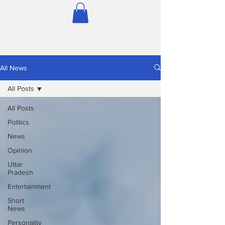
All News
All Posts
All Posts
Politics
News
Opinion
Uttar
Pradesh
Entertainment
Short
News
Personality