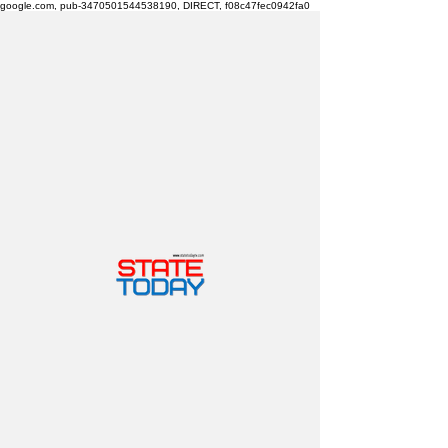
google.com, pub-3470501544538190, DIRECT, f08c47fec0942fa0