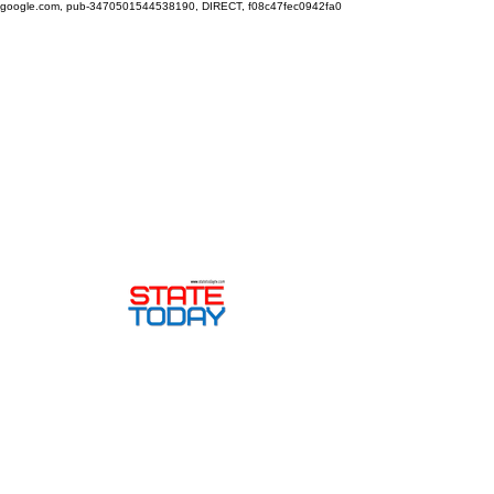
google.com, pub-3470501544538190, DIRECT, f08c47fec0942fa0