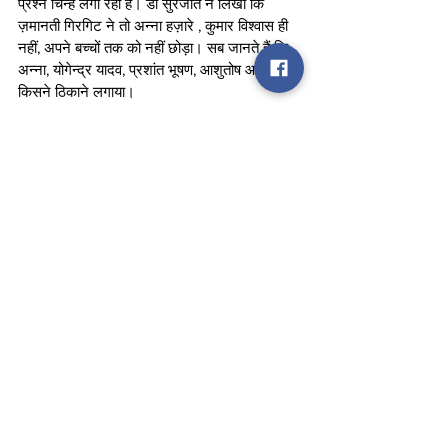
प्रश्न चिन्ह लगा रहा है। डा सुरजीत ने लिखा कि 
ज़मानती गिरगिट ने तो अन्ना हज़ारे , कुमार विश्वास ही 
नहीं, अपने बच्चों तक को नहीं छोड़ा। सब जानते हैं कि 
अन्ना, योगेन्द्र यादव, प्रशांत भूषण, आशुतोष आदि को 
किसने ठिकाने लगाया।
लोकतंत्र का पढ़ाया पाठ
कई यूजर्स ने सीएम योगी और भारतीय जनता पार्टी के 
अनुशासन का जिक्र करते हुए केजरीवाल पर निशाना 
साधा। अमित यादव ने लिखा, तुम अपनी मुख्यमंत्री 
कुर्सी की चिंता करो, योगी आदित्यनाथ जैसी काबिलियत 
रखने वाले कई नेता हैं हमारे पास। बीजेपी जिसको चाहे 
उसको मुख्यमंत्री बनाएं। इसी तरह, एक यूजर ने लिखा, 
भारतीय जनता पार्टी कैडर बेस्ड पार्टी है, जहां पर बूथ 
लेवल से उठकर कोई भी सामान्य कार्यकर्ता टॉप लेवल 
तक पहुंच सकता है। आम आदमी पार्टी जैसा नहीं, जहां 
केजरीवाल के जेल जाते ही सुनीता केजरीवाल दूसरे 
नंबर पर पहुंच गई। बाकी लोगों को क्या दरी बिछाने के 
लिए रखा है। ऐसे ही एक अन्य यूजर ने कहा कि बीजेपी 
कोई एक व्यक्ति या परिवार की पार्टी नहीं है। वहां नये 