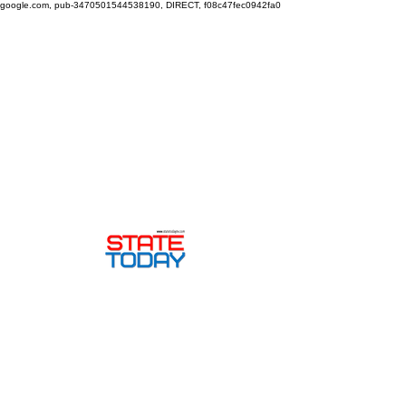
google.com, pub-3470501544538190, DIRECT, f08c47fec0942fa0