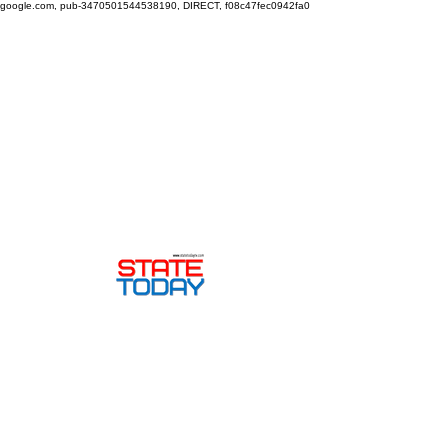
google.com, pub-3470501544538190, DIRECT, f08c47fec0942fa0