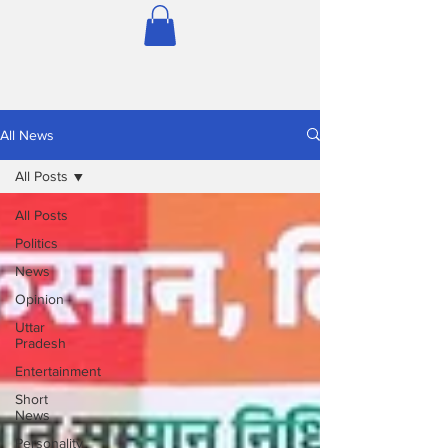
All News
All Posts
All Posts
Politics
News
Opinion
Uttar
Pradesh
Entertainment
Short
News
Personality