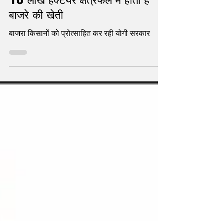
गुणों का भंडार है श्रीअन्न, धान, गेहूं व
मक्का के बाद Uttar Pradesh में
10 लाख हेक्टेयर क्षेत्रफल में होती है
बाजरे की खेती
बाजरा किसानों को प्रोत्साहित कर रही योगी सरकार