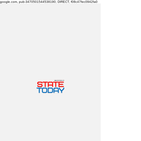
google.com, pub-3470501544538190, DIRECT, f08c47fec0942fa0