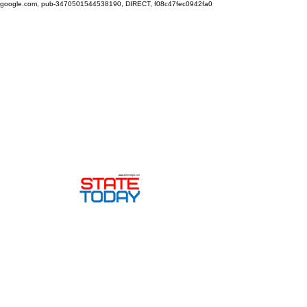
google.com, pub-3470501544538190, DIRECT, f08c47fec0942fa0