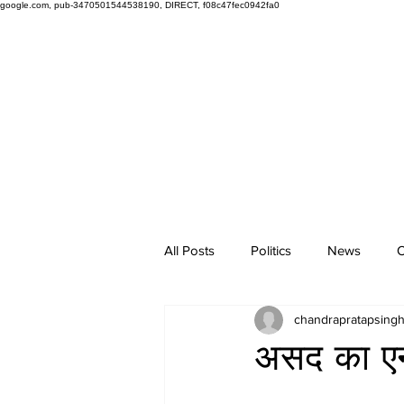
google.com, pub-3470501544538190, DIRECT, f08c47fec0942fa0
All Posts
Politics
News
O
chandrapratapsing
असद का एन