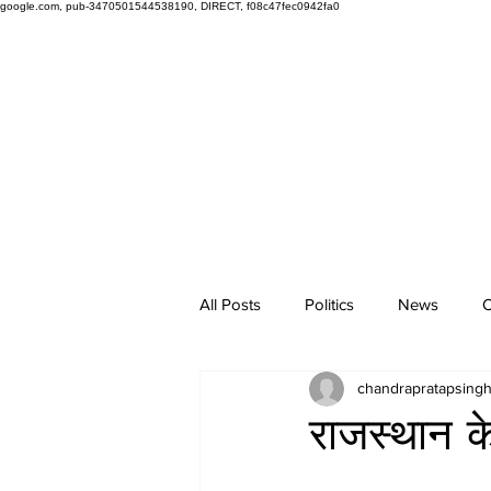
google.com, pub-3470501544538190, DIRECT, f08c47fec0942fa0
All Posts
Politics
News
O
chandrapratapsing
राजस्थान के