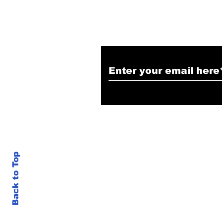
Back to Top
google.com, pub-3470501544538190, DIRECT, f08c47fec0942fa0