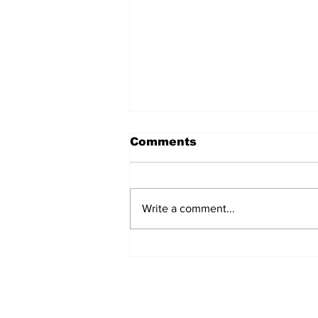
Comments
Write a comment...
हिंदू समाज में समाप्त हो भेद भाव:
Narendra Thakur
Subscribe to Our N