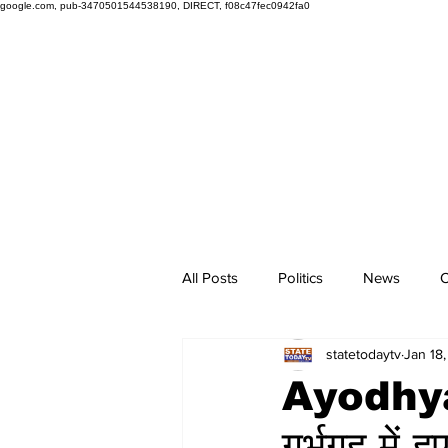
google.com, pub-3470501544538190, DIRECT, f08c47fec0942fa0
All Posts
Politics
News
O
statetodaytv
Jan 18
Ayodhya 
गर्भगृह में