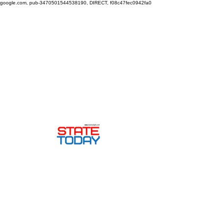
google.com, pub-3470501544538190, DIRECT, f08c47fec0942fa0