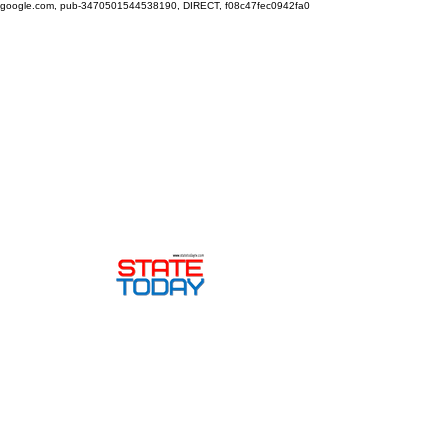
google.com, pub-3470501544538190, DIRECT, f08c47fec0942fa0