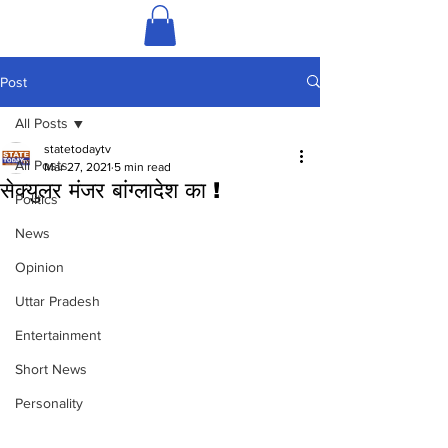
Post
All Posts
statetodaytv
All Posts
Mar 27, 2021
5 min read
सेक्युलर मंजर बांग्लादेश का !
Politics
News
Opinion
Uttar Pradesh
Entertainment
Short News
Personality