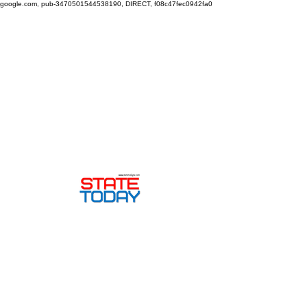
google.com, pub-3470501544538190, DIRECT, f08c47fec0942fa0