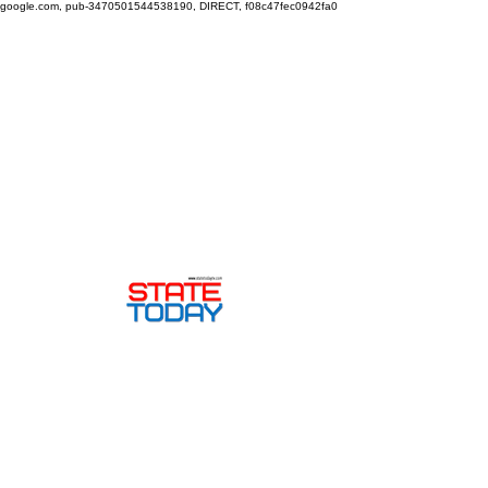
google.com, pub-3470501544538190, DIRECT, f08c47fec0942fa0