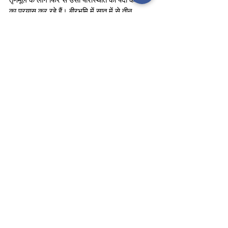
का प्रयास कर रहे हैं। बीरभूमि में सात में से तीन 
असेंबली की डेमोग्राफी बदल गई है। ममता दीदी 
आसनसोल की जनता को पानी के लिए तरसा रही हैं।
bjp
cm yogi adityanath
pm narendra modi
election
campaign
west
Bengal
Tmc
Mamta
Politics
See All
Recent Posts