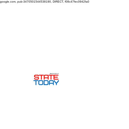
google.com, pub-3470501544538190, DIRECT, f08c47fec0942fa0