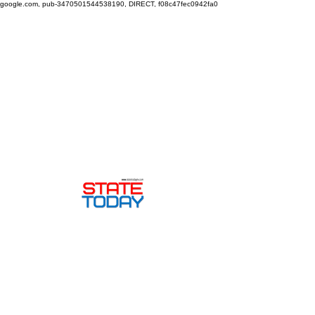
google.com, pub-3470501544538190, DIRECT, f08c47fec0942fa0