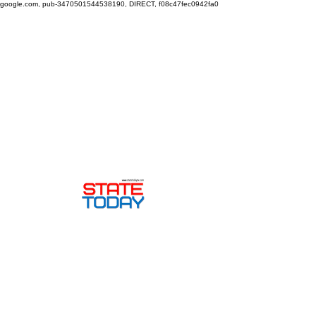
google.com, pub-3470501544538190, DIRECT, f08c47fec0942fa0