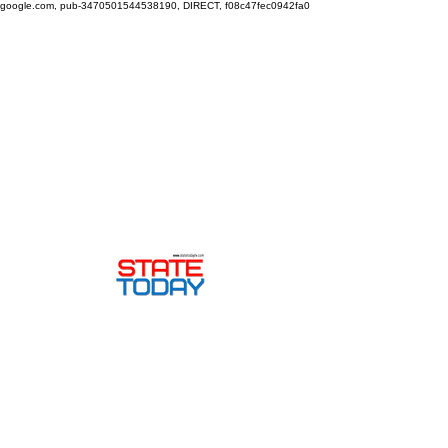
google.com, pub-3470501544538190, DIRECT, f08c47fec0942fa0