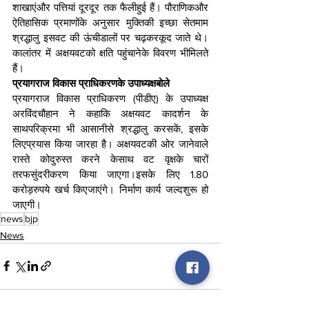
शाखाएंऔर पत्तियां दूरदूर तक फैलीहुई हैं। पौराणिकऔर 
ऐतिहासिक प्रमाणोंके अनुसार मुक्तिकी इच्छा सेतमाम 
श्रद्धालु इसवट की ऊंचीडालों पर चढ़करकूद जाते थे।
कालांतर में अक्षयवटको क्षति पहुंचानेके विवरण भीमिलते 
हैं।
प्रयागराज विकास प्राधिकरणके उपाध्‍यक्षबोले
प्रयागराज विकास प्राधिकरण (पीडीए) के उपाध्‍यक्ष 
अरविंदचौहान ने कहाकि अक्षयवट कादर्शन के 
साथपरिक्रमा भी आसानीसे श्रद्धालु करसकें, इसके 
लिएप्रयास किया जारहा है। अक्षयवटकी ओर जानेवाले 
रास्ते कोदुरुस्त करने केसाथ वट वृक्षके चारों 
तरफसुंदरीकरण किया जाएगा।इसके लिए 1.80 
करोड़रुपये खर्च किएजाएंगे। निर्माण कार्य जल्दशुरू हो 
जाएगी।
news
bjp
News