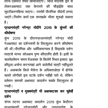
तरफ एकघेरा तैयार कियाजाएगा। किले मेंप्रवेश द्वार से 
लेकरअक्षयवट तक केरास्ते की चौड़ाईके साथ 
सुदरीकरणकिया जाएगा। रास्तेमें पौराणिक पौधेभी लगाए 
जाएंगे।निर्माण कार्य एक सप्ताहके भीतर शुरूहो सकता 
है।
प्रधानमंत्री नरेन्‍द्र मोदीने 2019 के कुंभमें की 
थीघोषणा
कुंभ 2019 के दौरानप्रधानमंत्री नरेन्द्र मोदी 
नेअक्षयवट का दर्शनसभी के लिएसुलभ करने कीघोषणा 
की थी।पौराणिक और धार्मिकमान्यता है किइसके दर्शन 
मात्रसे मानव कोअक्षय पुण्य कीप्राप्ति होती है।इसी के 
चलतेवर्तमान समय मेंअकबर के किलेमें स्थित इसवट वृक्ष 
कीपूजा-अर्चना करनायहां आने वालेतीर्थ यात्री नहींभूलते 
हैं। अकबरके किले मेंसेना के अधिकारक्षेत्र में होनेके 
चलते लोगोंको इस वटके दर्शन नहींहो पाते थे, लेकिन 
वर्तमान समयमें अक्षयवट कादर्शन सबके लिएसुलभ हो 
गयाहै।
प्रधानमंत्री व मुख्‍यमंत्री भी अक्षयवटका कर चुकेहैं 
दर्शन
संगम तटपर अक्षयवट कादर्शन 2019 कुंभ केदौरान 
प्रधानंमत्री नरेन्द्रमोदी और उत्तरप्रदेश के 