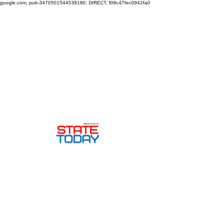
google.com, pub-3470501544538190, DIRECT, f08c47fec0942fa0