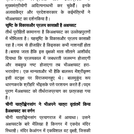
मुख्यमंत्रीयोगी आदित्‍यनाथभी कर चुकेहैँ। इनके 
अलावाकेंद्र और प्रदेशसरकार के कईमंत्रियों ने 
भीअक्षयवट का दर्शनकिया है।
सृष्टि के विकासऔर प्रलय कासाक्षी है अक्षयवट
तीर्थ पुरोहितों कामानना है किअक्षयवट का उल्लेखपुराणों 
में भीमिलता है। यहसृष्टि के विकासऔर प्रलय कासाक्षी 
रहा है।नाम से हीजाहिर है किइसका कभी नाशनहीं होता 
है।बताया जाता हैकि इस वृक्षको माता सीताने आशीर्वाद 
दियाथा कि प्रलयकाल में जबधरती जलमग्न होजाएगी 
और सबकुछ नष्ट होजाएगा तब भीअक्षयवट हरा-
भरारहेगा। एक मान्यताऔर भी हैकि बालरूप मेंश्रीकृष्ण 
इसी वटवृक्ष पर विराजमानहुए थे। बालमुकुंद रूप 
धारणकरके श्रीहरि भीइसके पत्ते परशयन करते हैं।पद्म 
पुराण मेंअक्षयवट को तीर्थराजप्रयाग का छत्रकहा गया 
है।
चीनी यात्रीह्वेनसांग ने भीअपने यात्रा वृतांतमें किया 
हैअक्षयवट का वर्णन
चीनी यात्रीह्वेनसांग प्रयागराज में आयाथा। उसने 
अक्षयवटके बारे मेंलिखा है किनगर में एकदेव मंदिर 
स्थितहै। मंदिर केआंगन में एकविशाल वट वृक्षहै, जिसकी 