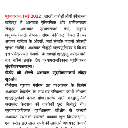
प्रयागराज, 1 मई 2022 : 
लाखों, करोड़ों लोगों कीआस्‍था 
काकेंद्र है अक्षयवट।ऐतिहासिक और धार्मिकमहत्‍व 
सेजुड़ा अक्षयवट प्रयागराजमें गंगा, यमुनाव 
अदृश्‍यसरस्‍वती केपावन संगम केनिकट स्थित है।यह 
अकबर केकिले के अंदरहै, जहां सेनाके जवानों कीकड़ी 
सुरक्षा रहतीहै। अक्षयवट सेजुड़ी महत्‍वपूर्णखबर है किअब 
इस पवित्रस्‍थल केदर्शन के साथही श्रद्धालु परिक्रमाभी 
कर सकेंगे।इसके लिए प्रयागराजविकास प्राधिकरण 
सुंदरीकरणकराएगा।
पीडीए की ओरसे अक्षयवट सुंदरीकरणकार्य शीघ्र 
शुरूहोगा
तीर्थराज प्रयाग मेंसंगम तट परअकबर के किलेमें 
अक्षयवट केदर्शन के साथअब परिक्रमा काभी सौभाग्य 
श्रद्धालुओंको प्राप्त होगा।इसके पहले श्रद्धालुओंको 
अक्षयवट केदर्शन की करनेकी छूट मिलीहुई थी। 
प्रयागराजविकास प्राधिकरण कीओर से जल्दही 
अक्षयवट स्थलको संवाराने काकाम शुरू कियाजाएगा। 
एक करोड़ 80 लाख रुपये की लागतसे अक्षयवट केचारों 