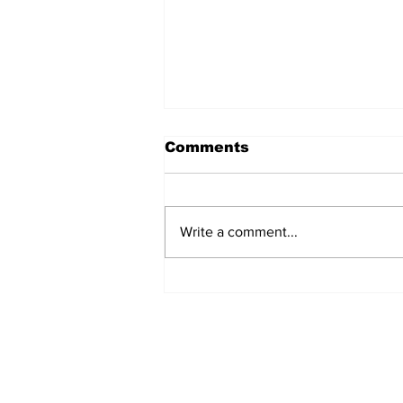
Comments
Write a comment...
हिंदू समाज में समाप्त हो भेद भाव:
Narendra Thakur
Subscribe to Our N