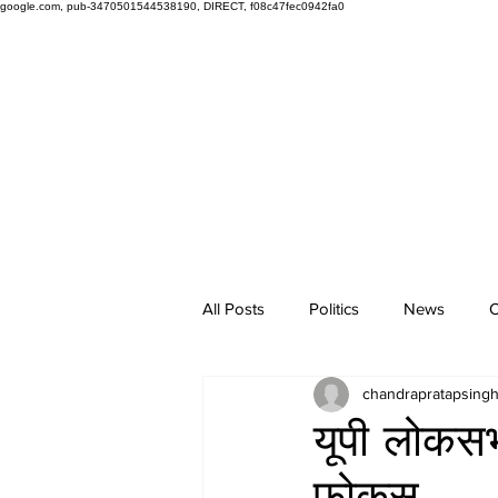
google.com, pub-3470501544538190, DIRECT, f08c47fec0942fa0
All Posts
Politics
News
O
chandrapratapsing
यूपी लोकसभ
फोकस