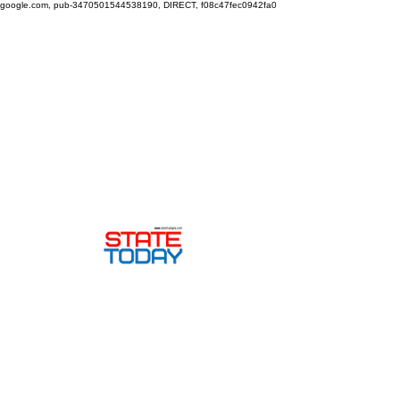
google.com, pub-3470501544538190, DIRECT, f08c47fec0942fa0