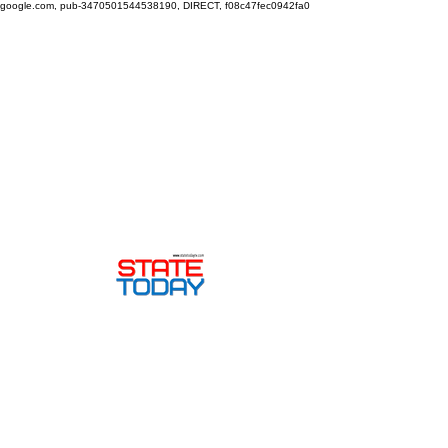
google.com, pub-3470501544538190, DIRECT, f08c47fec0942fa0