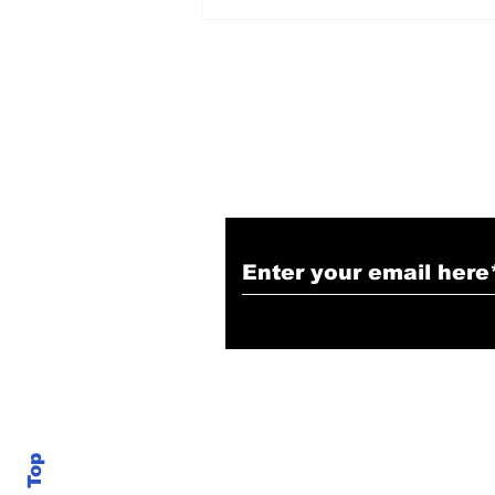
हिंदू समाज में समाप्त हो भेद भाव:
Narendra Thakur
Subscribe to Our N