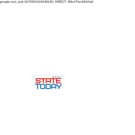
google.com, pub-3470501544538190, DIRECT, f08c47fec0942fa0