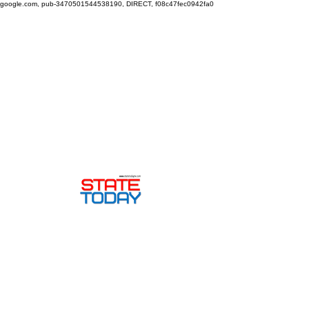
google.com, pub-3470501544538190, DIRECT, f08c47fec0942fa0