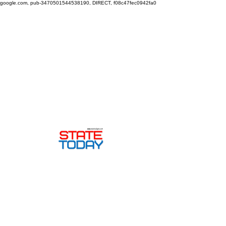
google.com, pub-3470501544538190, DIRECT, f08c47fec0942fa0