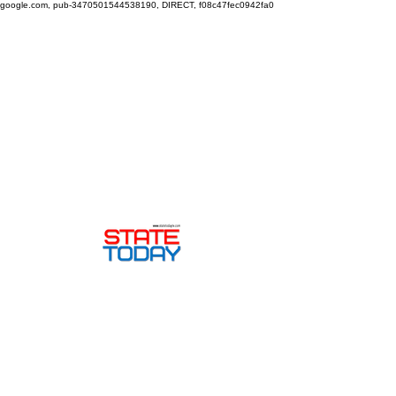
google.com, pub-3470501544538190, DIRECT, f08c47fec0942fa0