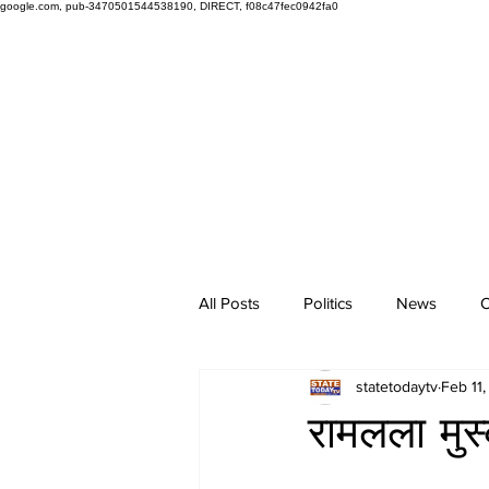
google.com, pub-3470501544538190, DIRECT, f08c47fec0942fa0
All Posts
Politics
News
O
statetodaytv
Feb 11
रामलला मुस