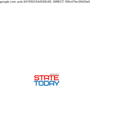
google.com, pub-3470501544538190, DIRECT, f08c47fec0942fa0