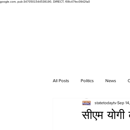
google.com, pub-3470501544538190, DIRECT, f08c47fec0942fa0
All Posts
Politics
News
O
statetodaytv
Sep 14
सीएम योगी 