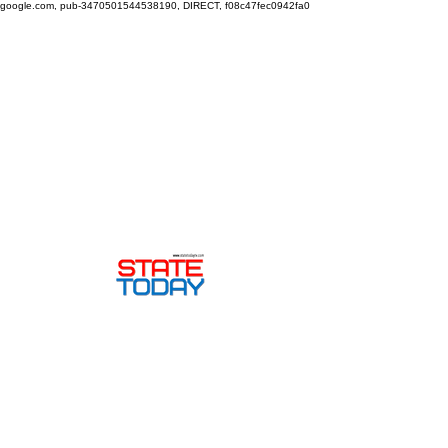
google.com, pub-3470501544538190, DIRECT, f08c47fec0942fa0