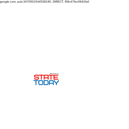
google.com, pub-3470501544538190, DIRECT, f08c47fec0942fa0