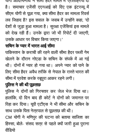
योगी आद‍ित्‍यनाथ ने सीमा हैदर मामले में प्रत‍िक्रि‍या दी 
है। समाचार एजेंसी एएनआई को दिए एक इंटरव्यू में 
सीएम योगी से पूछा गया, क्‍या सीमा हैदर का मामला र‍िवर्स 
लव ज‍िहाद है? इस सवाल के जवाब में उन्‍होंने कहा, 'दो 
देशों से जुड़ा हुआ मामला है। सुरक्षा एजेंसियां इस मामले 
को देख रही हैं। उनके द्वारा जो भी रिपोर्ट दी जाएगी, 
उसके आधार पर विचार किया जाएगा।'
सच‍िन के प्‍यार में भारत आई सीमा
पाकिस्तान के कराची की रहने वाली सीमा हैदर पब्जी गेम 
खेलने के दौरान नोएडा के सचिन के संपर्क में आ गई 
थी। दोनों में प्यार हो गया था। अपने प्यार को पाने के 
लिए सीमा हैदर अवैध तरीके से नेपाल के रास्ते भारत की 
सीमा में प्रवेश करके रबूपुरा आकर रहने लगी।
पुल‍िस ने की थी पूछताछ
पुलिस ने दोनों को गिरफ्तार कर जेल भेज द‍िया था। 
हालांक‍ि, दो दिन बाद ही कोर्ट ने दोनों को जमानत पर 
रिहा कर दिया। यूपी एटीएस ने भी सीमा और सचिन के 
साथ उसके पिता नेत्रपाल से पूछताछ की थी।
CM योगी ने मणि‍पुर की घटना को बताया साज‍िश का 
ह‍िस्‍सा, बोले- संसद सत्र से पहले क्यों जारी हुआ पुराना 
वीडियो