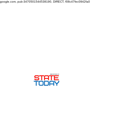
google.com, pub-3470501544538190, DIRECT, f08c47fec0942fa0