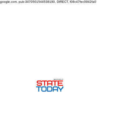
google.com, pub-3470501544538190, DIRECT, f08c47fec0942fa0