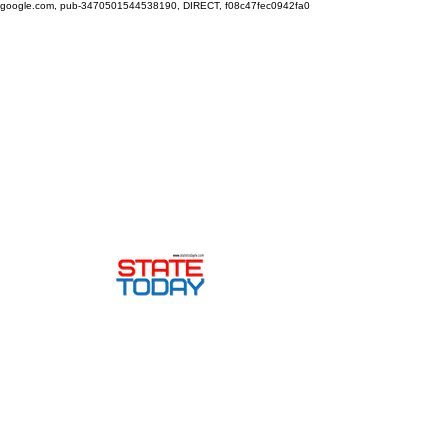
google.com, pub-3470501544538190, DIRECT, f08c47fec0942fa0