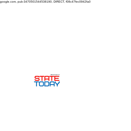
google.com, pub-3470501544538190, DIRECT, f08c47fec0942fa0