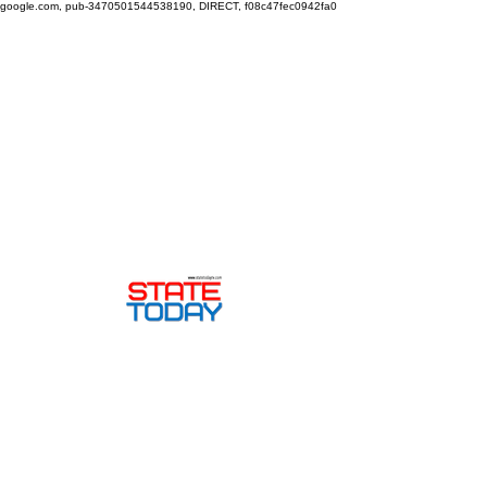
google.com, pub-3470501544538190, DIRECT, f08c47fec0942fa0