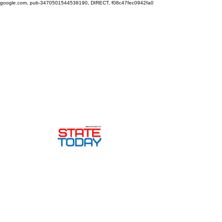
google.com, pub-3470501544538190, DIRECT, f08c47fec0942fa0