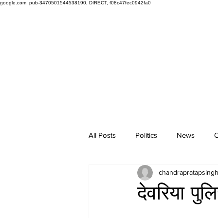
google.com, pub-3470501544538190, DIRECT, f08c47fec0942fa0
All Posts
Politics
News
O
chandrapratapsing
देवरिया पुल