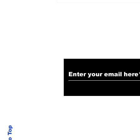
Narendra Thakur
Subscribe to Our N