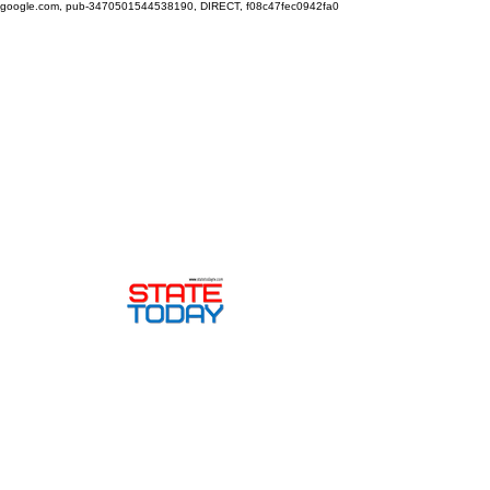
google.com, pub-3470501544538190, DIRECT, f08c47fec0942fa0