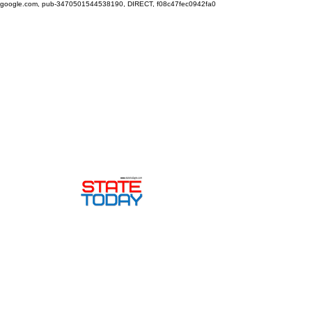
google.com, pub-3470501544538190, DIRECT, f08c47fec0942fa0