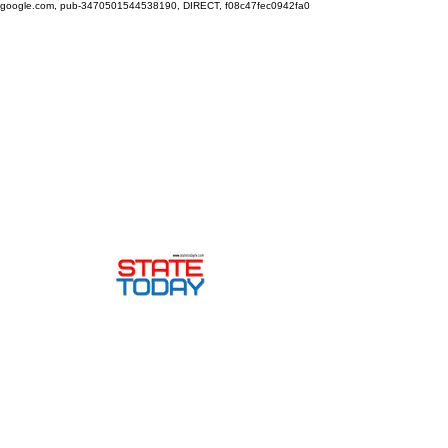
google.com, pub-3470501544538190, DIRECT, f08c47fec0942fa0